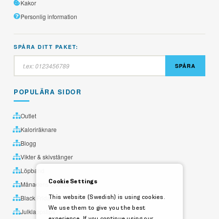
Kakor
Personlig information
SPÅRA DITT PAKET:
SPÅRA
POPULÄRA SIDOR
Outlet
Kaloriräknare
Blogg
Vikter & skivstänger
Löpband
Cookie Settings
Månadens utvalda
This website (Swedish) is using cookies.
Black Friday
We use them to give you the best
Julklappstips
experience. If you continue using our