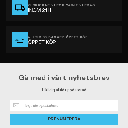
VI SKICKAR VAROR VARJE VARDAG
INOM 24H
ALLTID 30 DAGARS ÖPPET KÖP
ÖPPET KÖP
Gå med i vårt nyhetsbrev
Håll dig alltid uppdaterad
Håll
dig
alltid
PRENUMERERA
uppdaterad