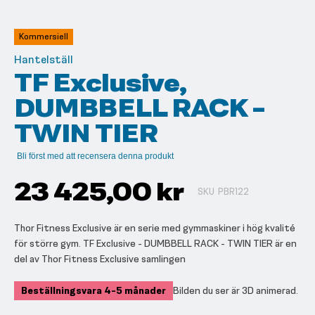
till
början
av
Kommersiell
bildgalleriet
Hantelställ
TF Exclusive,
DUMBBELL RACK -
TWIN TIER
Bli först med att recensera denna produkt
23 425,00 kr
SKU
PBR122
Thor Fitness Exclusive är en serie med gymmaskiner i hög kvalité
för större gym. TF Exclusive - DUMBBELL RACK - TWIN TIER är en
del av Thor Fitness Exclusive samlingen
Beställningsvara 4-5 månader
Bilden du ser är 3D animerad.