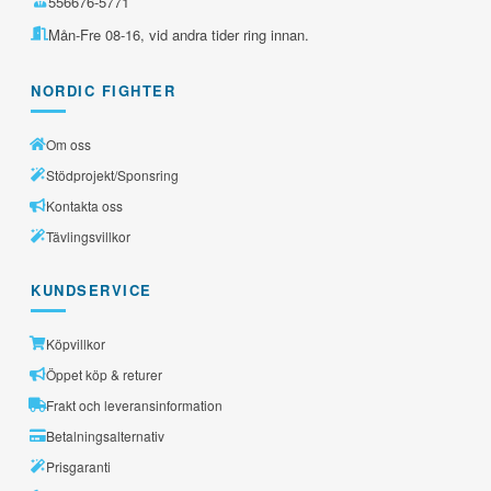
556676-5771
Mån-Fre 08-16, vid andra tider ring innan.
NORDIC FIGHTER
Om oss
Stödprojekt/Sponsring
Kontakta oss
Tävlingsvillkor
KUNDSERVICE
Köpvillkor
Öppet köp & returer
Frakt och leveransinformation
Betalningsalternativ
Prisgaranti