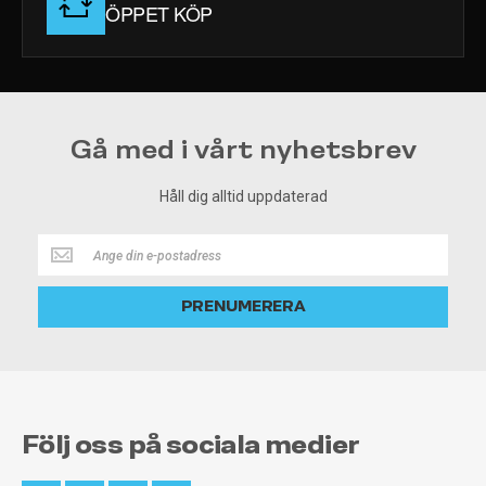
ÖPPET KÖP
Gå med i vårt nyhetsbrev
Håll dig alltid uppdaterad
Håll
dig
alltid
PRENUMERERA
uppdaterad
Följ oss på sociala medier