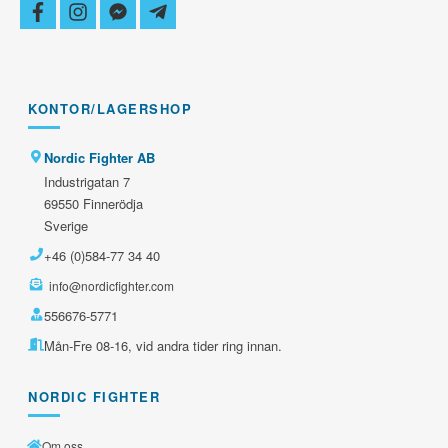
facebook
instagram
facebook-
telegram-
messenger
plane
KONTOR/LAGERSHOP
Nordic Fighter AB
Industrigatan 7
69550 Finnerödja
Sverige
+46 (0)584-77 34 40
info@nordicfighter.com
556676-5771
Mån-Fre 08-16, vid andra tider ring innan.
NORDIC FIGHTER
Om oss