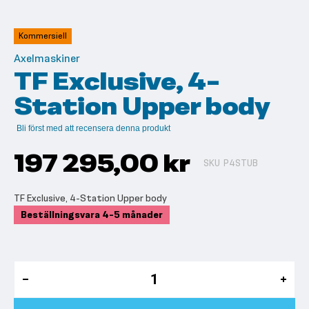
till
början
av
Kommersiell
bildgalleriet
Axelmaskiner
TF Exclusive, 4-
Station Upper body
Bli först med att recensera denna produkt
197 295,00 kr
SKU
P4STUB
TF Exclusive, 4-Station Upper body
Beställningsvara 4-5 månader