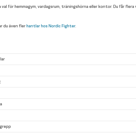
 val för hemmagym, vardagsrum, träningshörna eller kontor. Du får flera 
ar du även fler
hantlar hos Nordic Fighter
.
lar
g
va
lgrepp