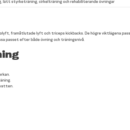
 lätt styrketräning, cirkelträning och rehabiliterande övningar
lyft, framåtlutade lyft och triceps kickbacks. De högre viktlägena passa
assa passet efter både övning och träningsnivå.
ning
erkan.
räning.
 vatten.