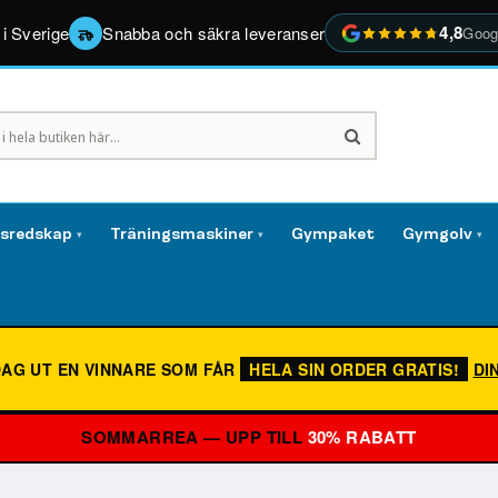
4,8
 i Sverige
Snabba och säkra leveranser
Goog
gsredskap
Träningsmaskiner
Gympaket
Gymgolv
▾
▾
▾
DAG UT EN VINNARE SOM FÅR
HELA SIN ORDER GRATIS!
DI
SOMMARREA — UPP TILL
30% RABATT