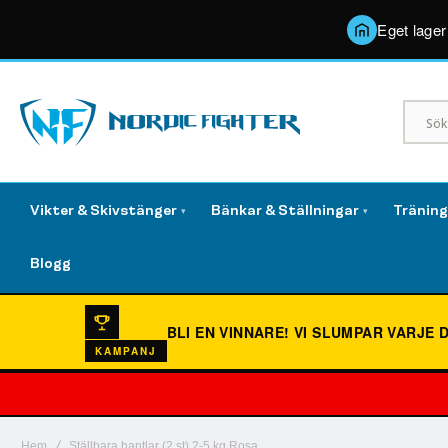
Eget lager
Vikter & Skivstänger
Bänkar & Ställningar
Tränin
▾
▾
Blogg
BLI EN VINNARE!
VI SLUMPAR VARJE 
KAMPANJ
Hem
Ställbara hantlar (2 st) 2-5 kg Rosa