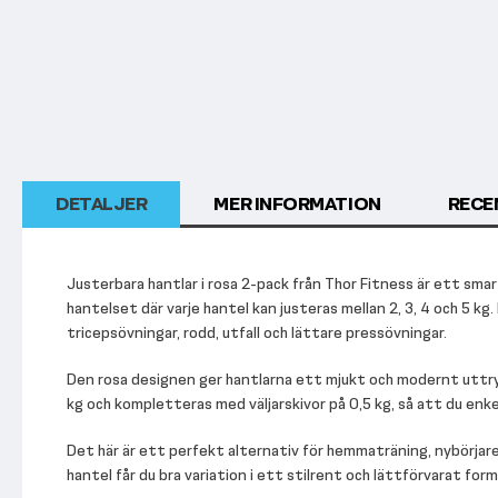
början
av
bildgalleriet
DETALJER
MER INFORMATION
RECE
Justerbara hantlar i rosa 2-pack från Thor Fitness är ett sma
hantelset där varje hantel kan justeras mellan 2, 3, 4 och 5 kg.
tricepsövningar, rodd, utfall och lättare pressövningar.
Den rosa designen ger hantlarna ett mjukt och modernt uttryc
kg och kompletteras med väljarskivor på 0,5 kg, så att du enk
Det här är ett perfekt alternativ för hemmaträning, nybörjare,
hantel får du bra variation i ett stilrent och lättförvarat form