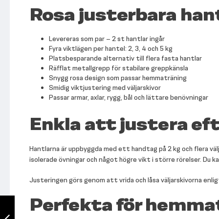
Rosa justerbara han
Levereras som par – 2 st hantlar ingår
Fyra viktlägen per hantel: 2, 3, 4 och 5 kg
Platsbesparande alternativ till flera fasta hantlar
Räfflat metallgrepp för stabilare greppkänsla
Snygg rosa design som passar hemmaträning
Smidig viktjustering med väljarskivor
Passar armar, axlar, rygg, bål och lättare benövningar
Enkla att justera eft
Hantlarna är uppbyggda med ett handtag på 2 kg och flera välja
isolerade övningar och något högre vikt i större rörelser. Du k
Justeringen görs genom att vrida och låsa väljarskivorna enlig
Perfekta för hemma
Ställbara hantlar
(2 st) 2-5 kg Blå