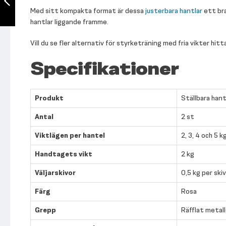
Med sitt kompakta format är dessa
justerbara hantlar
ett bra
hantlar liggande framme.
Föregående
Vill du se fler alternativ för styrketräning med fria vikter hitt
Specifikationer
Produkt
Ställbara hant
Antal
2 st
Viktlägen per hantel
2, 3, 4 och 5 k
Handtagets vikt
2 kg
Väljarskivor
0,5 kg per ski
Färg
Rosa
Grepp
Räfflat metal