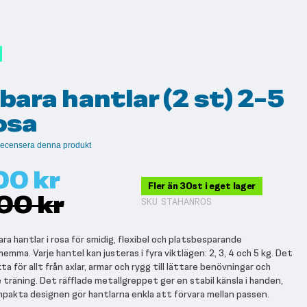
bara hantlar (2 st) 2-5
osa
t recensera denna produkt
00 kr
Fler än 30st i eget lager
00 kr
SKU
STAHANROS
ra hantlar i rosa för smidig, flexibel och platsbesparande
emma. Varje hantel kan justeras i fyra viktlägen: 2, 3, 4 och 5 kg. Det
a för allt från axlar, armar och rygg till lättare benövningar och
 träning. Det räfflade metallgreppet ger en stabil känsla i handen,
akta designen gör hantlarna enkla att förvara mellan passen.