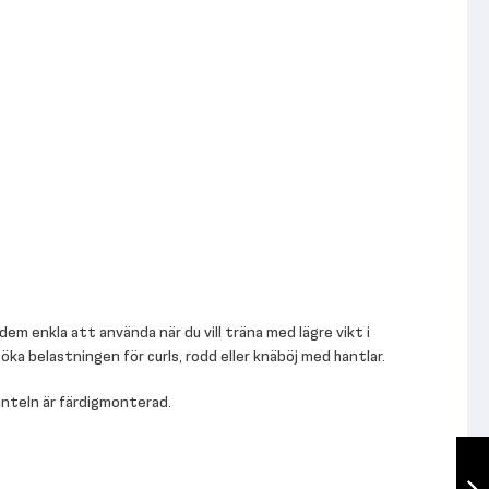
em enkla att använda när du vill träna med lägre vikt i
 öka belastningen för curls, rodd eller knäböj med hantlar.
hanteln är färdigmonterad.
Ställbar hantel
18kg