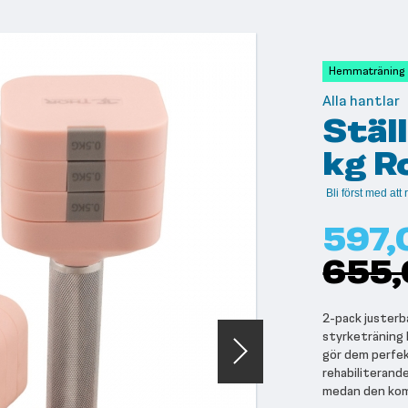
Hemmaträning
Alla hantlar
Ställ
kg R
Bli först med at
597,
655,
2-pack justerba
styrketräning h
gör dem perfekt
rehabiliterande
medan den komp