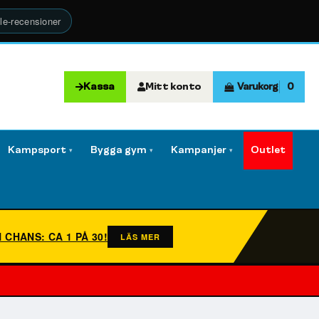
le-recensioner
Kassa
Mitt konto
Varukorg
0
Kampsport
Bygga gym
Kampanjer
Outlet
▾
▾
▾
N CHANS: CA 1 PÅ 30!
LÄS MER