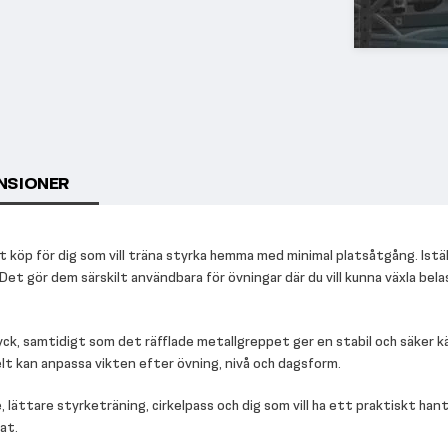
NSIONER
rt köp för dig som vill träna styrka hemma med minimal platsåtgång. Istä
 Det gör dem särskilt användbara för övningar där du vill kunna växla bela
k, samtidigt som det räfflade metallgreppet ger en stabil och säker kä
elt kan anpassa vikten efter övning, nivå och dagsform.
 lättare styrketräning, cirkelpass och dig som vill ha ett praktiskt han
at.