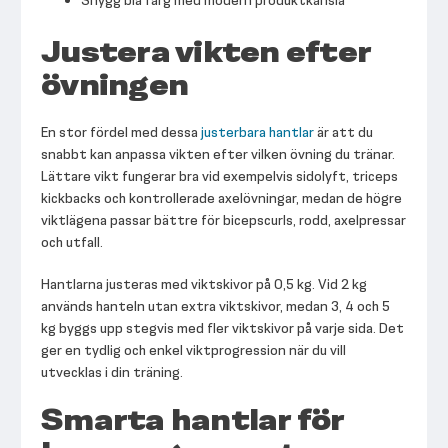
Snygg blå färg med modern produktkänsla
Justera vikten efter
övningen
En stor fördel med dessa
justerbara hantlar
är att du
snabbt kan anpassa vikten efter vilken övning du tränar.
Lättare vikt fungerar bra vid exempelvis sidolyft, triceps
kickbacks och kontrollerade axelövningar, medan de högre
viktlägena passar bättre för bicepscurls, rodd, axelpressar
och utfall.
Hantlarna justeras med viktskivor på 0,5 kg. Vid 2 kg
används hanteln utan extra viktskivor, medan 3, 4 och 5
kg byggs upp stegvis med fler viktskivor på varje sida. Det
ger en tydlig och enkel viktprogression när du vill
utvecklas i din träning.
Smarta hantlar för