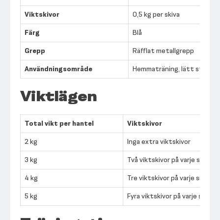
Viktskivor
0,5 kg per skiva
Färg
Blå
Grepp
Räfflat metallgrepp
Användningsområde
Hemmaträning, lätt styrketrä
Viktlägen
Total vikt per hantel
Viktskivor
2 kg
Inga extra viktskivor
3 kg
Två viktskivor på varje sida
4 kg
Tre viktskivor på varje sida
5 kg
Fyra viktskivor på varje sida