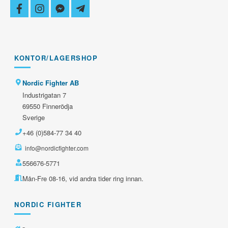
facebook
instagram
facebook-
telegram-
messenger
plane
KONTOR/LAGERSHOP
Nordic Fighter AB
Industrigatan 7
69550 Finnerödja
Sverige
+46 (0)584-77 34 40
info@nordicfighter.com
556676-5771
Mån-Fre 08-16, vid andra tider ring innan.
NORDIC FIGHTER