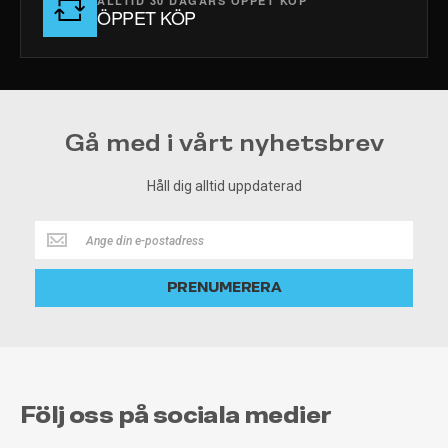
ALLTID 30 DAGARS ÖPPET KÖP
ÖPPET KÖP
Gå med i vårt nyhetsbrev
Håll dig alltid uppdaterad
Håll
dig
alltid
PRENUMERERA
uppdaterad
Följ oss på sociala medier