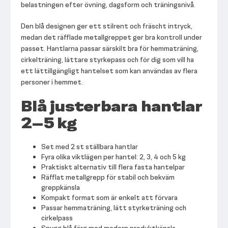
belastningen efter övning, dagsform och träningsnivå.
Den blå designen ger ett stilrent och fräscht intryck,
medan det räfflade metallgreppet ger bra kontroll under
passet. Hantlarna passar särskilt bra för hemmaträning,
cirkelträning, lättare styrkepass och för dig som vill ha
ett lättillgängligt hantelset som kan användas av flera
personer i hemmet.
Blå justerbara hantlar
2–5 kg
Set med 2 st ställbara hantlar
Fyra olika viktlägen per hantel: 2, 3, 4 och 5 kg
Praktiskt alternativ till flera fasta hantelpar
Räfflat metallgrepp för stabil och bekväm
greppkänsla
Kompakt format som är enkelt att förvara
Passar hemmaträning, lätt styrketräning och
cirkelpass