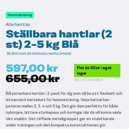
till
början
av
Hemmaträning
bildgalleriet
Alla hantlar
Ställbara hantlar (2
st) 2-5 kg Blå
Bli först med att recensera denna produkt
597,00 kr
Fler än 30st i eget
lager
655,00 kr
SKU
STAHANBLA
Blå justerbara hantlar i 2-pack för dig som vill ha ett flexibelt och
lättanvänt hantelset för hemmaträning. Varje hantel kan
justeras mellan 2, 3, 4 och 5 kg. Det gör dem perfekta för både
nybörjare, lättare styrkepass och övningar där du vill kunna växla
vikt snabbt. Det räfflade metallgreppet ger en stabil känsla
under träningen och den kompakta konstruktionen gör