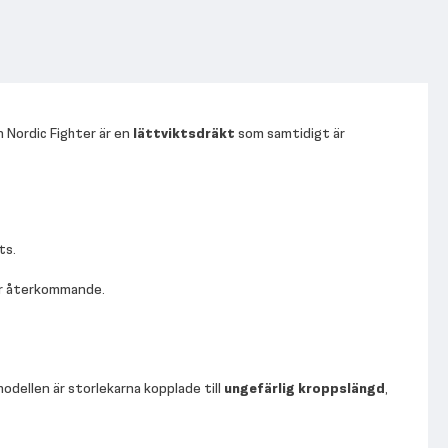
n Nordic Fighter är en
lättviktsdräkt
som samtidigt är
ts.
lir återkommande.
modellen är storlekarna kopplade till
ungefärlig kroppslängd
,