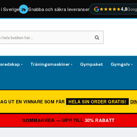
4,8
 i Sverige
Snabba och säkra leveranser
Goog
gsredskap
Träningsmaskiner
Gympaket
Gymgolv
▾
▾
▾
DAG UT EN VINNARE SOM FÅR
HELA SIN ORDER GRATIS!
DI
SOMMARREA — UPP TILL
30% RABATT