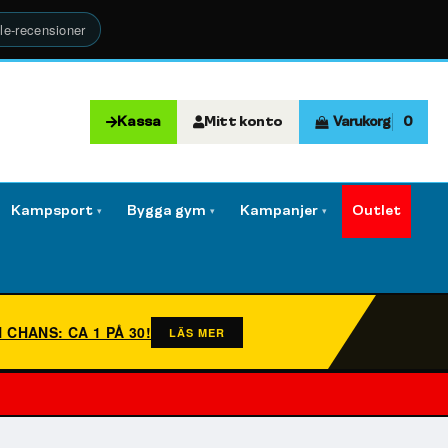
le-recensioner
Kassa
Mitt konto
Varukorg
0
Kampsport
Bygga gym
Kampanjer
Outlet
▾
▾
▾
N CHANS: CA 1 PÅ 30!
LÄS MER