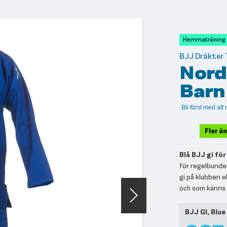
Hemmaträning
BJJ Dräkter T
Nordi
Barn
Bli först med at
Fler ä
Blå BJJ gi för
för regelbunden
gi på klubben e
och som känns b
Grupperade
BJJ GI, Blue
produktartikla