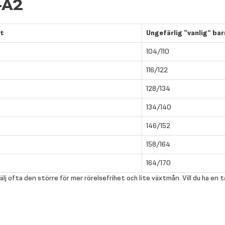
–A2
et
Ungefärlig “vanlig” ba
104/110
116/122
128/134
134/140
146/152
158/164
164/170
lj ofta den större för mer rörelsefrihet och lite växtmån. Vill du ha en 