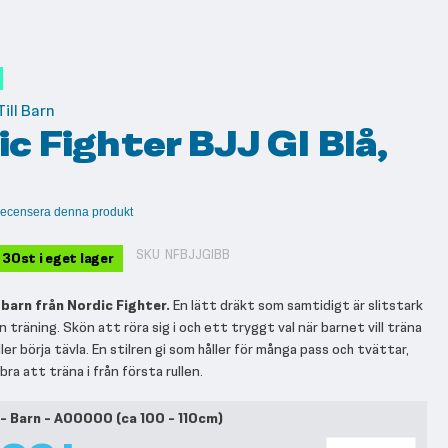
ill Barn
c Fighter BJJ GI Blå,
t recensera denna produkt
SKU
NFBJJGIBB
n 30st i eget lager
 barn från Nordic Fighter.
En lätt dräkt som samtidigt är slitstark
 träning. Skön att röra sig i och ett tryggt val när barnet vill träna
ller börja tävla. En stilren gi som håller för många pass och tvättar,
ra att träna i från första rullen.
 - Barn - A00000 (ca 100 - 110cm)
r