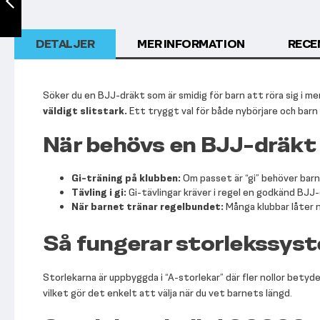
Föregående
DETALJER
MER INFORMATION
RECE
Söker du en BJJ-dräkt som är smidig för barn att röra sig i m
väldigt slitstark.
Ett tryggt val för både nybörjare och barn 
När behövs en BJJ-dräkt 
Gi-träning på klubben:
Om passet är “gi” behöver barne
Tävling i gi:
Gi-tävlingar kräver i regel en godkänd BJJ-
När barnet tränar regelbundet:
Många klubbar låter 
Så fungerar storlekssys
Storlekarna är uppbyggda i “A-storlekar” där fler nollor betyd
vilket gör det enkelt att välja när du vet barnets längd.