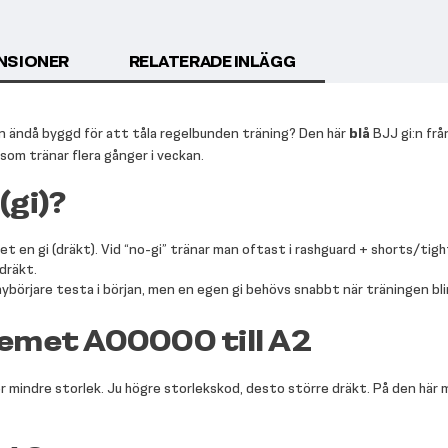
NSIONER
RELATERADE INLÄGG
en ändå byggd för att tåla regelbunden träning? Den här
blå
BJJ gi:n frå
som tränar flera gånger i veckan.
(gi)?
t en gi (dräkt). Vid “no-gi” tränar man oftast i rashguard + shorts/tigh
dräkt.
nybörjare testa i början, men en egen gi behövs snabbt när träningen b
temet A00000 till A2
er mindre storlek. Ju högre storlekskod, desto större dräkt. På den här 