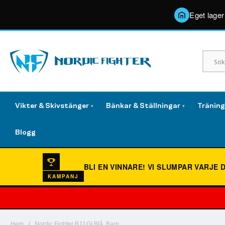
Eget lager
Vikter & Skivstänger
Bänkar & Ställningar
Tränin
▾
▾
Blogg
BLI EN VINNARE!
VI SLUMPAR VARJE 
KAMPANJ
Hem
Nordic Fighter BJJ GI Blå, Barn