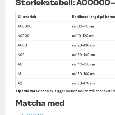
Storlekstabell: A00000
Gi-storlek
Beräknad längd på barn
A00000
ca 100–110 cm
A0000
ca 110–120 cm
A000
ca 120–130 cm
A00
ca 130–140 cm
A0
ca 140–150 cm
A1
ca 150–160 cm
A2
ca 160–170 cm
Tips vid val av storlek:
Ligger barnet mellan två storlekar? Vä
Matcha med