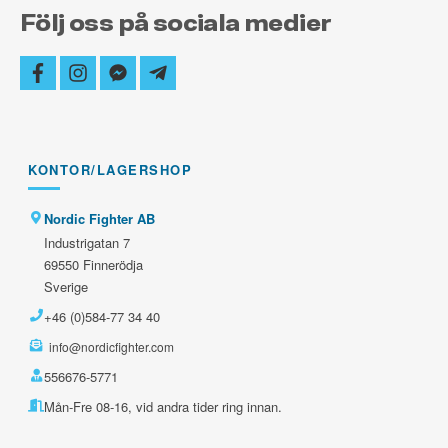
Följ oss på sociala medier
facebook
instagram
facebook-
telegram-
messenger
plane
KONTOR/LAGERSHOP
Nordic Fighter AB
Industrigatan 7
69550 Finnerödja
Sverige
+46 (0)584-77 34 40
info@nordicfighter.com
556676-5771
Mån-Fre 08-16, vid andra tider ring innan.