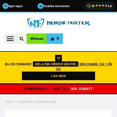
Eget lager
Snabba leveranser
4,8
0
Kassa
BLI EN VINNARE!
HELA SIN ORDER GRATIS!
DIN CHANS: CA 1 PÅ
30!
LÄS MER
SOMMARREA — UPP TILL
30% RABATT
Hem
Foamroller 35cm Mönstrad
Hoppa
till