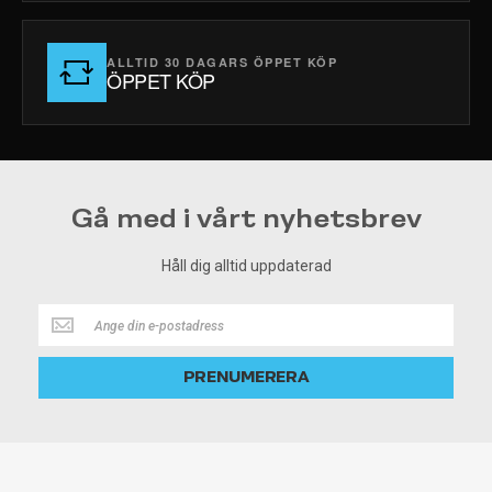
ALLTID 30 DAGARS ÖPPET KÖP
ÖPPET KÖP
Gå med i vårt nyhetsbrev
Håll dig alltid uppdaterad
Håll
dig
alltid
PRENUMERERA
uppdaterad