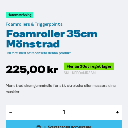
till
början
av
Hemmaträning
bildgalleriet
Foamrollers & Triggerpoints
Foamroller 35cm
Mönstrad
Bli först med att recensera denna produkt
225,00 kr
Fler än 30st i eget lager
SKU
NFFOAMR35M
Mönstrad skumgummirulle för att stretcha eller massera dina
muskler.
LÄGG I VARUKORGEN