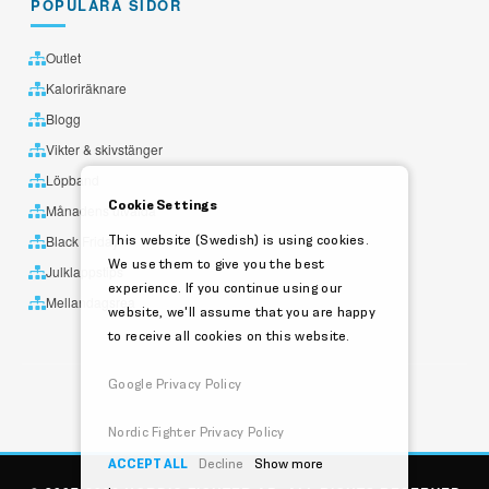
POPULÄRA SIDOR
Outlet
Kaloriräknare
Blogg
Vikter & skivstänger
Löpband
Cookie Settings
Månadens utvalda
This website (Swedish) is using cookies.
Black Friday
We use them to give you the best
Julklappstips
experience. If you continue using our
Mellandagsrea
website, we'll assume that you are happy
to receive all cookies on this website.
Google Privacy Policy
Nordic Fighter Privacy Policy
ACCEPT ALL
Decline
Show more