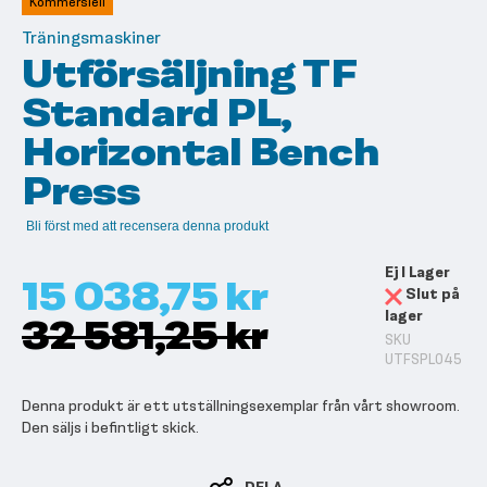
Kommersiell
bildgalleriet
Träningsmaskiner
Utförsäljning TF
Standard PL,
Horizontal Bench
Press
Bli först med att recensera denna produkt
Ej I Lager
15 038,75 kr
Slut på
lager
32 581,25 kr
SKU
UTFSPL045
Denna produkt är ett utställningsexemplar från vårt showroom.
Den säljs i befintligt skick.