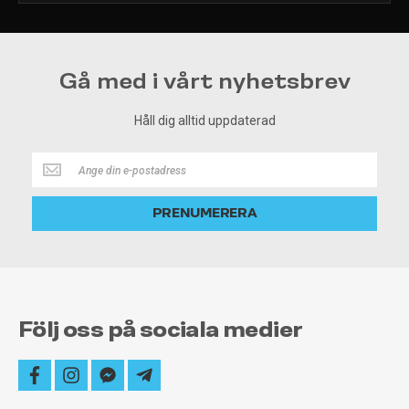
Gå med i vårt nyhetsbrev
Håll dig alltid uppdaterad
Håll
dig
alltid
PRENUMERERA
uppdaterad
Följ oss på sociala medier
facebook
instagram
facebook-
telegram-
messenger
plane