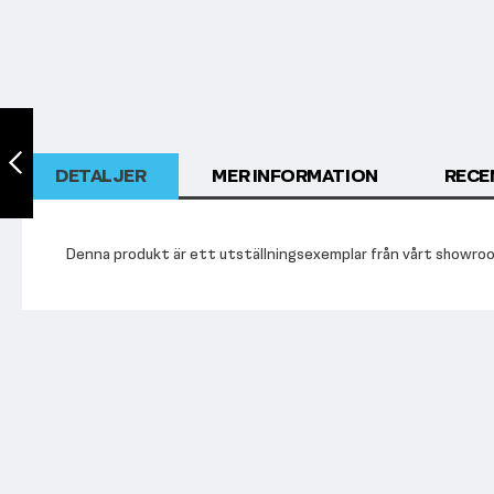
UTFÖRSÄLJNING -
TF Exclusive WS,
DUAL LAT PULL
DETALJER
MER INFORMATION
RECE
DOWN
Föregående
Denna produkt är ett utställningsexemplar från vårt showroom.