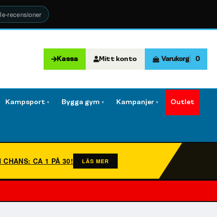
le-recensioner
Kassa
Mitt konto
Varukorg
0
Kampsport
Bygga gym
Kampanjer
Outlet
▾
▾
▾
N CHANS: CA 1 PÅ 30!
LÄS MER