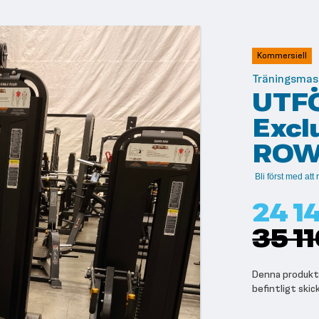
Kommersiell
Träningsmas
UTFÖ
Excl
RO
Bli först med at
24 14
35 11
Denna produkt 
befintligt skic