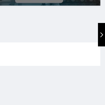
UTFÖRSÄLJNING -
TF Exclusive WS,
SEATED ROW
Nästa