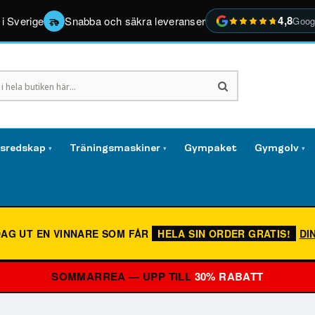
4,8
 i Sverige
Snabba och säkra leveranser
Goog
gsredskap
Träningsmaskiner
Gympaket
Gymgolv
▾
▾
▾
DAG UT EN VINNARE SOM FÅR
HELA SIN ORDER GRATIS!
DI
SOMMARREA — UPP TILL
30% RABATT