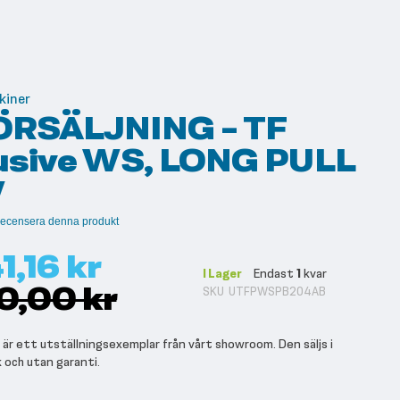
kiner
RSÄLJNING - TF
usive WS, LONG PULL
W
t recensera denna produkt
1,16 kr
I Lager
Endast
1
kvar
0,00 kr
SKU
UTFPWSPB204AB
är ett utställningsexemplar från vårt showroom. Den säljs i
k och utan garanti.