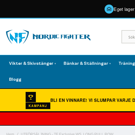
Eget lager
Vikter & Skivstänger
Bänkar & Ställningar
Tränin
▾
▾
Blogg
BLI EN VINNARE!
VI SLUMPAR VARJE 
KAMPANJ
Hem
UTFÖRSÄLJNING - TF Exclusive WS, LONG PULL ROW