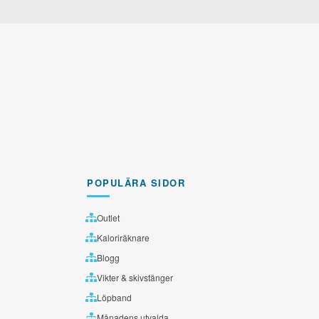
POPULÄRA SIDOR
Outlet
Kaloriräknare
Blogg
Vikter & skivstänger
Löpband
Månadens utvalda