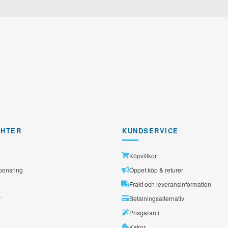
rad
GHTER
KUNDSERVICE
Köpvillkor
ponsring
Öppet köp & returer
Frakt och leveransinformation
r
Betalningsalternativ
Prisgaranti
Kakor