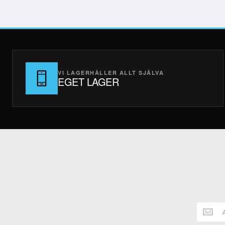
VI LAGERHÅLLER ALLT SJÄLVA
EGET LAGER
Håll
dig