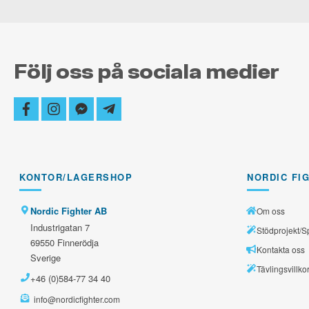
alltid
uppdate
Följ oss på sociala medier
facebook
instagram
facebook-
telegram-
messenger
plane
KONTOR/LAGERSHOP
NORDIC FI
Nordic Fighter AB
Om oss
Industrigatan 7
Stödprojekt/S
69550 Finnerödja
Kontakta oss
Sverige
Tävlingsvillko
+46 (0)584-77 34 40
info@nordicfighter.com