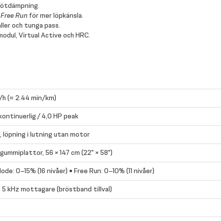
stötdämpning.
d
Free Run
för mer löpkänsla.
aller och tunga pass.
dul, Virtual Active och HRC.
h (≈ 2:44 min/km)
kontinuerlig / 4,0 HP peak
, löpning i lutning utan motor
 gummiplattor, 56 × 147 cm (22" × 58")
ode: 0–15% (16 nivåer) • Free Run: 0–10% (11 nivåer)
 5 kHz mottagare (bröstband tillval)