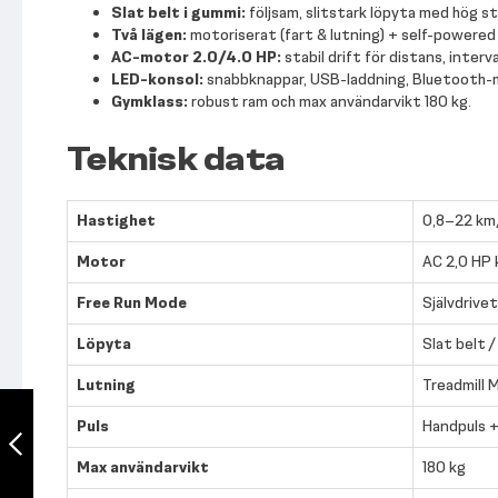
Slat belt i gummi:
följsam, slitstark löpyta med hög 
Två lägen:
motoriserat (fart & lutning) + self-powere
AC-motor 2.0/4.0 HP:
stabil drift för distans, interv
LED-konsol:
snabbknappar, USB-laddning, Bluetooth-mo
Gymklass:
robust ram och max användarvikt 180 kg.
Teknisk data
Hastighet
0,8–22 km/
Motor
AC 2,0 HP 
Free Run Mode
Självdrivet
Löpyta
Slat belt /
Lutning
Treadmill M
Thor Fitness
Home Treadmill
Puls
Handpuls +
7201
Max användarvikt
180 kg
Föregående