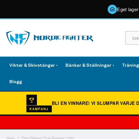
Eget lager
Vikter & Skivstänger
Bänkar & Ställningar
Tränin
▾
▾
Blogg
BLI EN VINNARE!
VI SLUMPAR VARJE 
KAMPANJ
Hem
Thor Fitness True Runner Light