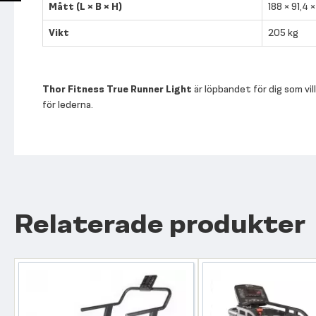
Mått (L × B × H)
188 × 91,4 
Vikt
205 kg
Thor Fitness True Runner Light
är löpbandet för dig som vil
för lederna.
Relaterade produkter