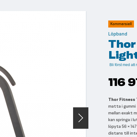
Kommersiell
Löpband
Thor
Ligh
Bli först med at
116 
Thor Fitness 
matta i gummi 
mellan exakt m
kan springa i 
löpyta 56 × 147
distans till int