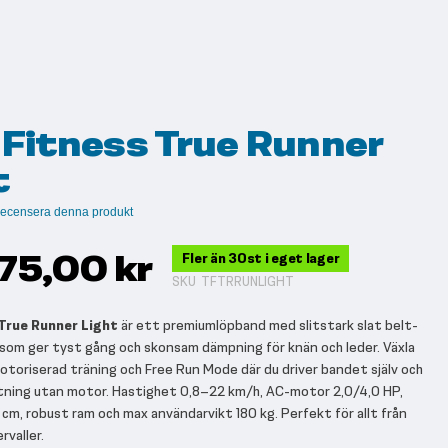
 Fitness True Runner
t
t recensera denna produkt
975,00 kr
Fler än 30st i eget lager
SKU
TFTRRUNLIGHT
True Runner Light
är ett premiumlöpband med slitstark slat belt-
som ger tyst gång och skonsam dämpning för knän och leder. Växla
otoriserad träning och Free Run Mode där du driver bandet själv och
lutning utan motor. Hastighet 0,8–22 km/h, AC-motor 2,0/4,0 HP,
 cm, robust ram och max användarvikt 180 kg. Perfekt för allt från
ervaller.