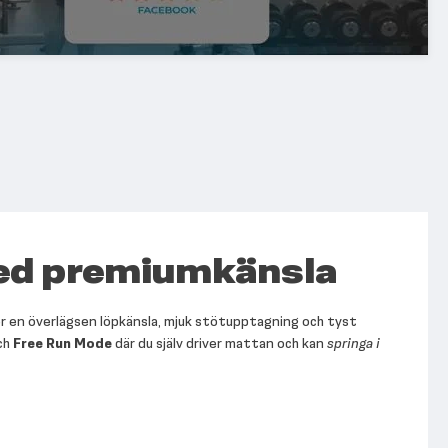
med premiumkänsla
r en överlägsen löpkänsla, mjuk stötupptagning och tyst
och
Free Run Mode
där du själv driver mattan och kan
springa i