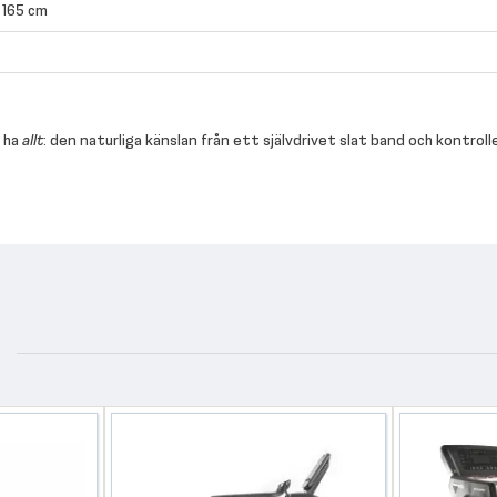
× 165 cm
l ha
allt
: den naturliga känslan från ett självdrivet slat band och kont