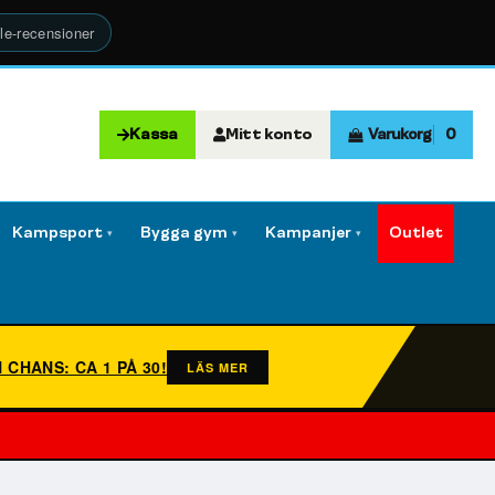
le-recensioner
Kassa
Mitt konto
Varukorg
0
Kampsport
Bygga gym
Kampanjer
Outlet
▾
▾
▾
N CHANS: CA 1 PÅ 30!
LÄS MER