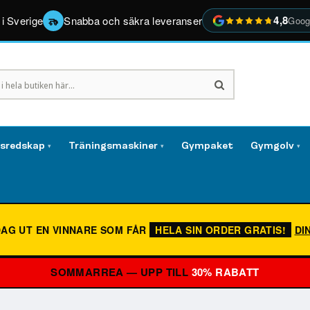
4,8
 i Sverige
Snabba och säkra leveranser
Goog
gsredskap
Träningsmaskiner
Gympaket
Gymgolv
▾
▾
▾
DAG UT EN VINNARE SOM FÅR
HELA SIN ORDER GRATIS!
DI
SOMMARREA — UPP TILL
30% RABATT