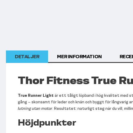
början
av
bildgalleriet
DETALJER
MER INFORMATION
RECE
Thor Fitness True R
True Runner Light
är ett tåligt löpband i hög kvalitet med st
gång – skonsamt för leder och knän och byggt för långvarig an
lutning utan motor
. Resultatet: naturligt steg när du vill, mil
Höjdpunkter