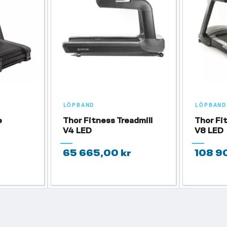
LÖPBAND
LÖPBAND
e
Thor Fitness Treadmill
Thor Fi
V4 LED
V8 LED
65 665,00 kr
108 9