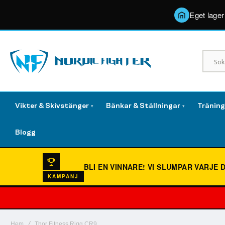
Eget lager
Vikter & Skivstänger
Bänkar & Ställningar
Tränin
▾
▾
Blogg
BLI EN VINNARE!
VI SLUMPAR VARJE 
KAMPANJ
Hem
Thor Fitness Rigg CR9