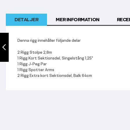
början
av
bildgalleriet
DETALJER
MER INFORMATION
RECE
Thor Fitness Rigg
CR8
Denna rigg innehåller följande delar
2 Rigg Stolpe 2,8m
1 Rigg Kort Sektionsdel, Singelstång 1,25"
Föregående
1 Rigg J-Peg Par
1 Rigg Spotter Arms
2 Rigg Extra kort Sektionsdel, Balk 64cm