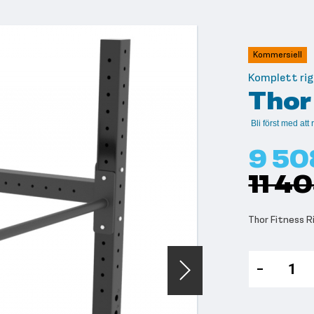
Kommersiell
Komplett ri
Thor
Bli först med at
9 50
11 4
Thor Fitness R