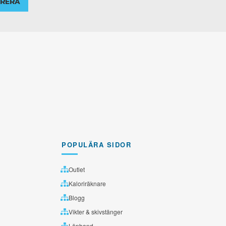
RERA
POPULÄRA SIDOR
Outlet
Kaloriräknare
Blogg
Vikter & skivstänger
Löpband