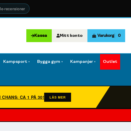
le-recensioner
Kassa
Mitt konto
Varukorg
0
Kampsport
Bygga gym
Kampanjer
Outlet
▾
▾
▾
N CHANS: CA 1 PÅ 30!
LÄS MER