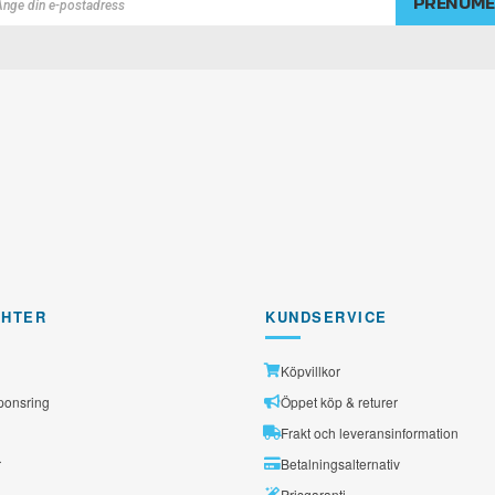
PRENUME
rad
GHTER
KUNDSERVICE
Köpvillkor
ponsring
Öppet köp & returer
Frakt och leveransinformation
r
Betalningsalternativ
Prisgaranti