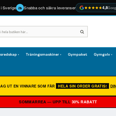
4,8
 i Sverige
Snabba och säkra leveranser
Goog
gsredskap
Träningsmaskiner
Gympaket
Gymgolv
▾
▾
▾
DAG UT EN VINNARE SOM FÅR
HELA SIN ORDER GRATIS!
DI
SOMMARREA — UPP TILL
30% RABATT