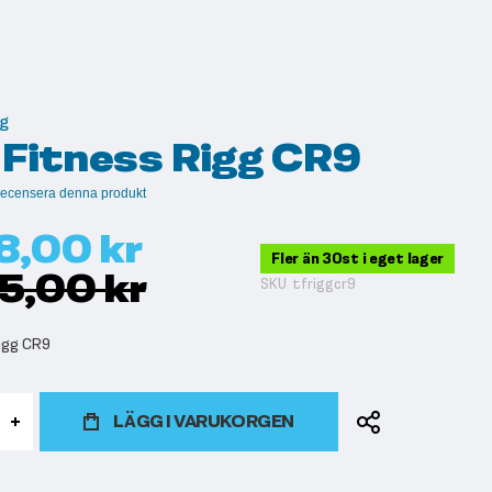
gg
 Fitness Rigg CR9
t recensera denna produkt
8,00 kr
Fler än 30st i eget lager
05,00 kr
SKU
tfriggcr9
igg CR9
LÄGG I VARUKORGEN