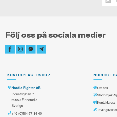
dig
alltid
uppdate
Följ oss på sociala medier
facebook
instagram
facebook-
telegram-
messenger
plane
KONTOR/LAGERSHOP
NORDIC FI
Nordic Fighter AB
Om oss
Industrigatan 7
Stödprojekt/S
69550 Finnerödja
Kontakta oss
Sverige
Tävlingsvillko
+46 (0)584-77 34 40