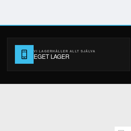
VI LAGERHÅLLER ALLT SJÄLVA
EGET LAGER
Håll