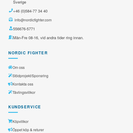
Sverige
+46 (0)584-77 34 40
info@nordicfighter.com
556676-5771
Mån-Fre 08-16, vid andra tider ring innan.
NORDIC FIGHTER
Om oss
Stödprojekt/Sponsring
Kontakta oss
Tävlingsvillkor
KUNDSERVICE
Köpvillkor
Öppet köp & returer