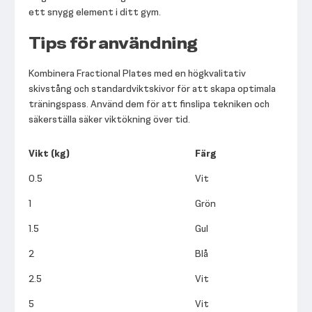
ett snygg element i ditt gym.
Tips för användning
Kombinera Fractional Plates med en högkvalitativ
skivstång och standardviktskivor för att skapa optimala
träningspass. Använd dem för att finslipa tekniken och
säkerställa säker viktökning över tid.
Vikt (kg)
Färg
0.5
Vit
1
Grön
1.5
Gul
2
Blå
2.5
Vit
5
Vit