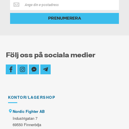
Håll
dig
alltid
PRENUMERERA
uppdaterad
Följ oss på sociala medier
facebook
instagram
facebook-
telegram-
messenger
plane
KONTOR/LAGERSHOP
Nordic Fighter AB
Industrigatan 7
69550 Finnerödja