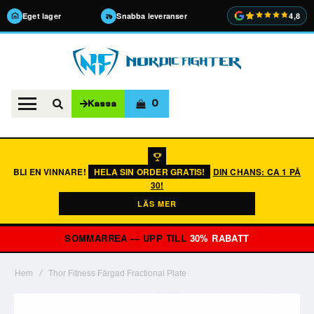
Eget lager
Snabba leveranser
4,8
0
Kassa
BLI EN VINNARE!
HELA SIN ORDER GRATIS!
DIN CHANS: CA 1 PÅ
30!
LÄS MER
SOMMARREA — UPP TILL
30% RABATT
Hem
Thor Fitness Färgad Fractional Plate
Hoppa
till