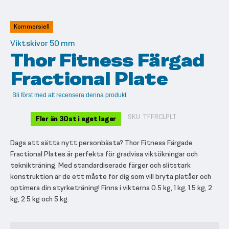
till
början
av
Kommersiell
bildgalleriet
Viktskivor 50 mm
Thor Fitness Färgad
Fractional Plate
Bli först med att recensera denna produkt
SKU
TFFRCLPLT
Fler än 30st i eget lager
Dags att sätta nytt personbästa? Thor Fitness Färgade
Fractional Plates är perfekta för gradvisa viktökningar och
teknikträning. Med standardiserade färger och slitstark
konstruktion är de ett måste för dig som vill bryta platåer och
optimera din styrketräning! Finns i vikterna 0.5 kg, 1 kg, 1.5 kg, 2
kg, 2.5 kg och 5 kg.
Grupperade
produktartiklar