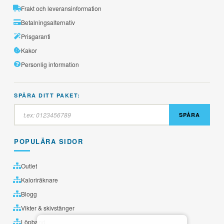
Frakt och leveransinformation
Betalningsalternativ
Prisgaranti
Kakor
Personlig information
SPÅRA DITT PAKET:
SPÅRA
POPULÄRA SIDOR
Outlet
Kaloriräknare
Blogg
Vikter & skivstänger
Löpband