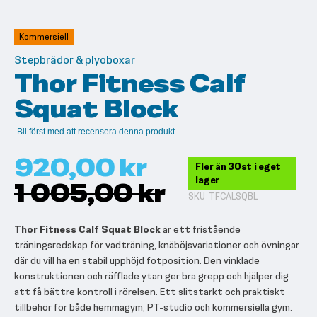
till
början
av
Kommersiell
bildgalleriet
Stepbrädor & plyoboxar
Thor Fitness Calf
Squat Block
Bli först med att recensera denna produkt
920,00 kr
Fler än 30st i eget
lager
1 005,00 kr
SKU
TFCALSQBL
Thor Fitness Calf Squat Block
är ett fristående
träningsredskap för vadträning, knäböjsvariationer och övningar
där du vill ha en stabil upphöjd fotposition. Den vinklade
konstruktionen och räfflade ytan ger bra grepp och hjälper dig
att få bättre kontroll i rörelsen. Ett slitstarkt och praktiskt
tillbehör för både hemmagym, PT-studio och kommersiella gym.