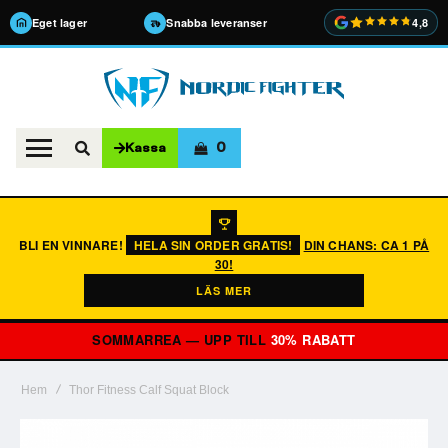
Eget lager
Snabba leveranser
4,8
0
Kassa
BLI EN VINNARE!
HELA SIN ORDER GRATIS!
DIN CHANS: CA 1 PÅ
30!
LÄS MER
SOMMARREA — UPP TILL
30% RABATT
Hem
Thor Fitness Calf Squat Block
Hoppa
till