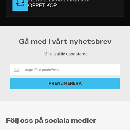
ALLTID 30 DAGARS ÖPPET KÖP
ÖPPET KÖP
Gå med i vårt nyhetsbrev
Håll dig alltid uppdaterad
Håll
dig
alltid
PRENUMERERA
uppdaterad
Följ oss på sociala medier