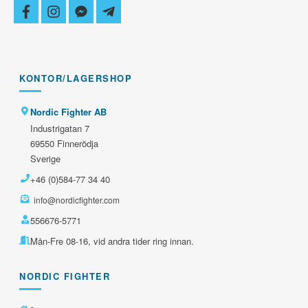
facebook
instagram
facebook-
telegram-
messenger
plane
KONTOR/LAGERSHOP
Nordic Fighter AB
Industrigatan 7
69550 Finnerödja
Sverige
+46 (0)584-77 34 40
info@nordicfighter.com
556676-5771
Mån-Fre 08-16, vid andra tider ring innan.
NORDIC FIGHTER