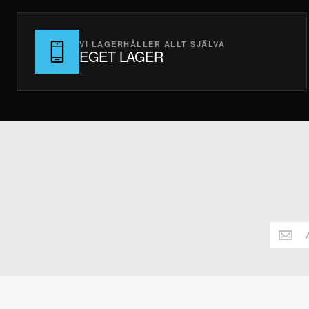
VI LAGERHÅLLER ALLT SJÄLVA
EGET LAGER
Håll
dig
alltid
uppdate