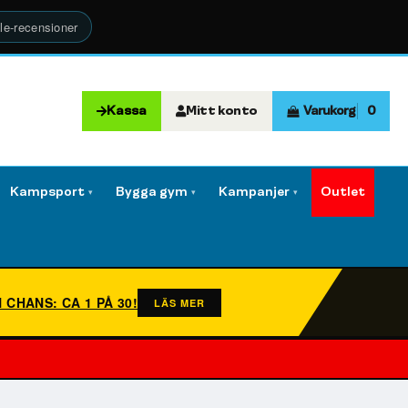
le-recensioner
Kassa
Mitt konto
Varukorg
0
Kampsport
Bygga gym
Kampanjer
Outlet
▾
▾
▾
N CHANS: CA 1 PÅ 30!
LÄS MER