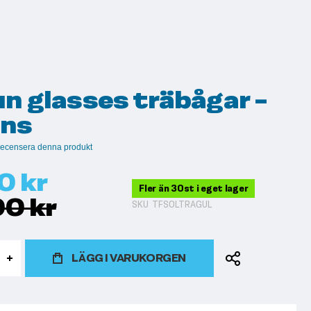
un glasses träbågar -
ins
t recensera denna produkt
0 kr
Fler än 30st i eget lager
00 kr
SKU
TFSOLTRAGUL
LÄGG I VARUKORGEN