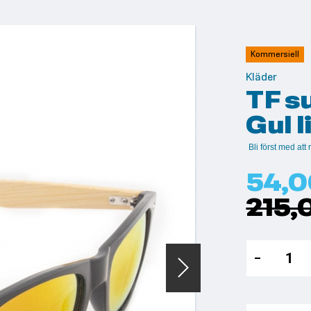
Kommersiell
Kläder
TF s
Gul l
Bli först med at
54,0
215,