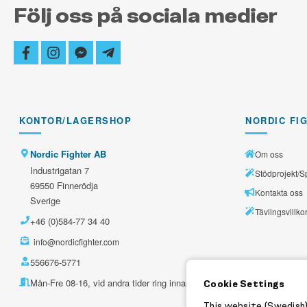
Följ oss på sociala medier
facebook
instagram
facebook-
telegram-
messenger
plane
KONTOR/LAGERSHOP
NORDIC FI
Nordic Fighter AB
Om oss
Industrigatan 7
Stödprojekt/S
69550 Finnerödja
Kontakta oss
Sverige
Tävlingsvillko
+46 (0)584-77 34 40
info@nordicfighter.com
556676-5771
Mån-Fre 08-16, vid andra tider ring innan.
Cookie Settings
This website (Swedish)