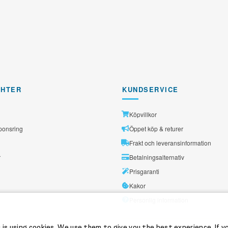
GHTER
KUNDSERVICE
Köpvillkor
ponsring
Öppet köp & returer
Frakt och leveransinformation
r
Betalningsalternativ
Prisgaranti
Kakor
Personlig information
 is using cookies. We use them to give you the best experience. If y