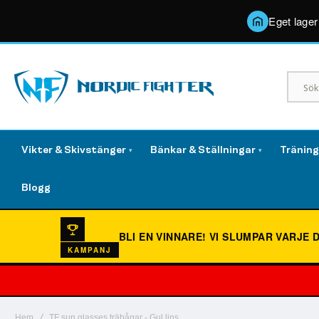
Eget lager
Vikter & Skivstänger
Bänkar & Ställningar
Tränin
▾
▾
Blogg
BLI EN VINNARE!
VI SLUMPAR VARJE 
KAMPANJ
Hem
TF sun glasses träbågar - Gul lins