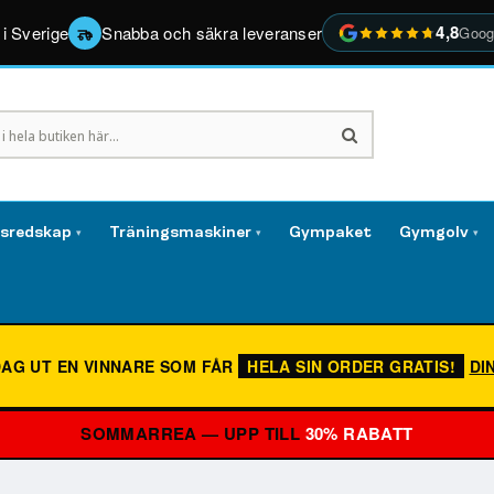
4,8
 i Sverige
Snabba och säkra leveranser
Goog
gsredskap
Träningsmaskiner
Gympaket
Gymgolv
▾
▾
▾
DAG UT EN VINNARE SOM FÅR
HELA SIN ORDER GRATIS!
DI
SOMMARREA — UPP TILL
30% RABATT