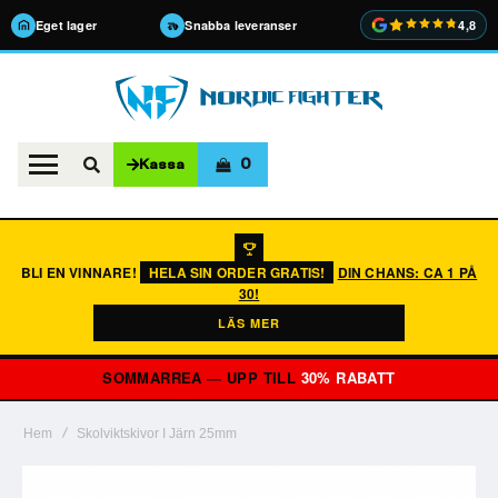
Eget lager
Snabba leveranser
4,8
0
Kassa
BLI EN VINNARE!
HELA SIN ORDER GRATIS!
DIN CHANS: CA 1 PÅ
30!
LÄS MER
SOMMARREA — UPP TILL
30% RABATT
Hem
Skolviktskivor I Järn 25mm
Hoppa
till