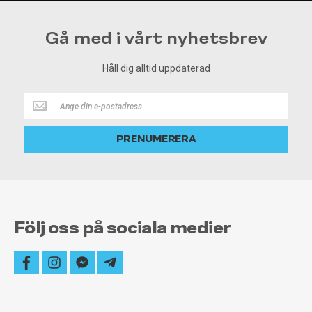
Gå med i vårt nyhetsbrev
Håll dig alltid uppdaterad
Håll
dig
alltid
PRENUMERERA
uppdaterad
Följ oss på sociala medier
facebook
instagram
facebook-
telegram-
messenger
plane