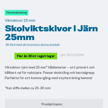
till
början
av
Hemmaträning
bildgalleriet
Viktskivor 25 mm
Skolviktskivor I Järn
25mm
Bli först med att recensera denna produkt
SKU
NFVIJ25MM
Fler än 30st i eget lager
Viktskivor i järn med 25 mm* håldiameter – ett prisvärt och
hållbart val för nybörjare. Passar skolstång och hantelgrepp.
Perfekta för att komma igång med styrketräning hemma!
*Kan diffa mellan ca 25-30 mm.
Grupperade
produktartiklar