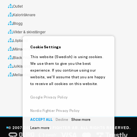
Outlet
Kaloriräknare
Blogg
Vikter & skivstänger
Löpband
Cookie Settings
Månadens utvalda
This website (Swedish) is using cookies.
Black Friday
We use them to give you the best
Julklappstips
experience. If you continue using our
Mellandagsrea
website, we'll assume that you are happy
to receive all cookies on this website.
Google Privacy Policy
Nordic Fighter Privacy Policy
ACCEPT ALL
Decline
Show more
© 2007-2026 NORDIC FIGHTER AB. ALL RIGHTS RESERVED.
Learn more