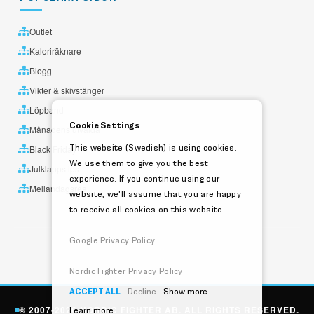
Outlet
Kaloriräknare
Blogg
Vikter & skivstänger
Löpband
Cookie Settings
Månadens utvalda
This website (Swedish) is using cookies.
Black Friday
We use them to give you the best
Julklappstips
experience. If you continue using our
Mellandagsrea
website, we'll assume that you are happy
to receive all cookies on this website.
Google Privacy Policy
Nordic Fighter Privacy Policy
ACCEPT ALL
Decline
Show more
© 2007-2026 NORDIC FIGHTER AB. ALL RIGHTS RESERVED.
Learn more