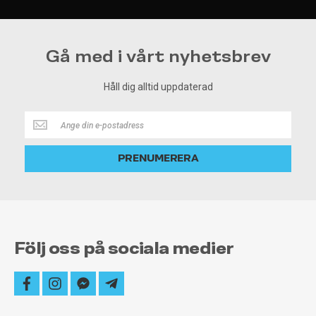
Gå med i vårt nyhetsbrev
Håll dig alltid uppdaterad
Håll
dig
alltid
PRENUMERERA
uppdaterad
Följ oss på sociala medier
facebook
instagram
facebook-
telegram-
messenger
plane