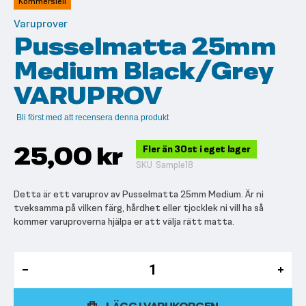
Kommersiell
bildgalleriet
Varuprover
Pusselmatta 25mm
Medium Black/Grey
VARUPROV
Bli först med att recensera denna produkt
25,00 kr
Fler än 30st i eget lager
SKU
Sample18
Detta är ett varuprov av Pusselmatta 25mm Medium. Är ni
tveksamma på vilken färg, hårdhet eller tjocklek ni vill ha så
kommer varuproverna hjälpa er att välja rätt matta.