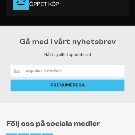
ÖPPET KÖP
Gå med i vårt nyhetsbrev
Håll dig alltid uppdaterad
Håll
dig
alltid
PRENUMERERA
uppdaterad
Följ oss på sociala medier