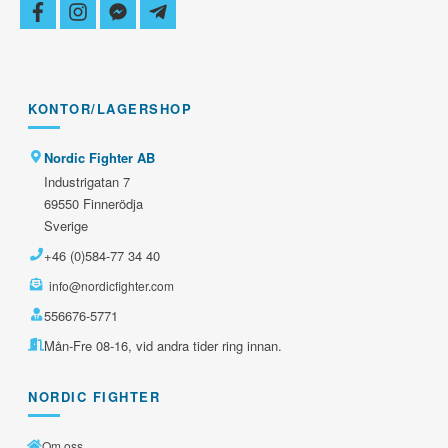
facebook
instagram
facebook-
telegram-
messenger
plane
KONTOR/LAGERSHOP
Nordic Fighter AB
Industrigatan 7
69550 Finnerödja
Sverige
+46 (0)584-77 34 40
info@nordicfighter.com
556676-5771
Mån-Fre 08-16, vid andra tider ring innan.
NORDIC FIGHTER
Om oss