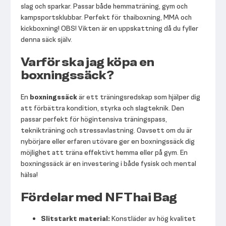
slag och sparkar. Passar både hemmaträning, gym och
kampsportsklubbar. Perfekt för thaiboxning, MMA och
kickboxning! OBS! Vikten är en uppskattning då du fyller
denna säck själv.
Varför ska jag köpa en
boxningssäck?
En
boxningssäck
är ett träningsredskap som hjälper dig
att förbättra kondition, styrka och slagteknik. Den
passar perfekt för högintensiva träningspass,
teknikträning och stressavlastning. Oavsett om du är
nybörjare eller erfaren utövare ger en boxningssäck dig
möjlighet att träna effektivt hemma eller på gym. En
boxningssäck är en investering i både fysisk och mental
hälsa!
Fördelar med NF Thai Bag
Slitstarkt material:
Konstläder av hög kvalitet