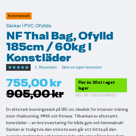
till
början
av
Kommersiell
bildgalleriet
Säckar i PVC, Ofyllda
NF Thai Bag, Ofylld
185cm / 60kg I
Konstläder
Betyg:
1
Recension
Skriv en egen recension
100
100
% of
755,00 kr
Fler än 30st i eget
lager
905,00 kr
SKU
NFTHBAGSYN60O
En slitstark boxningssäck på 185 cm, idealisk för intensiv träning
inom thaiboxning, MMA och fitness. Tillverkad av slitstarkt
konstläder – en bra investering för både gym och hemmabruk!
Säcken är troligtvis den största som går att hitta på den