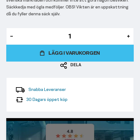
svenska marknaden och kommer inte att göra någon besviken.
Säckkedja med ögla medföljer. OBS! Vikten är en uppskattning
då du fyller denna säck själv.
LÄGG I VARUKORGEN
DELA
Snabba Leveranser
30 Dagars öppet köp