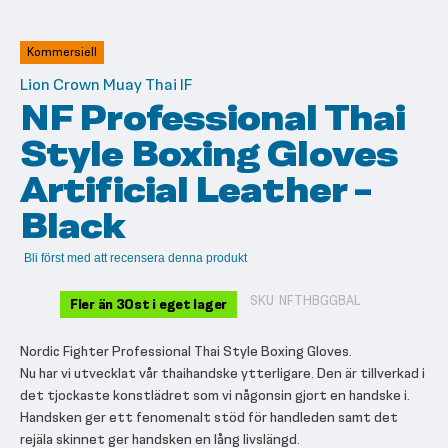
till
början
av
Kommersiell
bildgalleriet
Lion Crown Muay Thai IF
NF Professional Thai
Style Boxing Gloves
Artificial Leather -
Black
Bli först med att recensera denna produkt
SKU
NFTHBGGBAL
Fler än 30st i eget lager
Nordic Fighter Professional Thai Style Boxing Gloves.
Nu har vi utvecklat vår thaihandske ytterligare. Den är tillverkad i
det tjockaste konstlädret som vi någonsin gjort en handske i.
Handsken ger ett fenomenalt stöd för handleden samt det
rejäla skinnet ger handsken en lång livslängd.