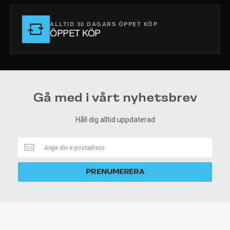
ALLTID 30 DAGARS ÖPPET KÖP
ÖPPET KÖP
Gå med i vårt nyhetsbrev
Håll dig alltid uppdaterad
Håll
dig
alltid
PRENUMERERA
uppdaterad