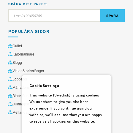
SPÅRA DITT PAKET:
SPÅRA
POPULÄRA SIDOR
Outlet
Kaloriräknare
Blogg
Vikter & skivstänger
Löpband
Cookie Settings
Månadens utvalda
This website (Swedish) is using cookies.
Black Friday
We use them to give you the best
Julklappstips
experience. If you continue using our
Mellandagsrea
website, we'll assume that you are happy
to receive all cookies on this website.