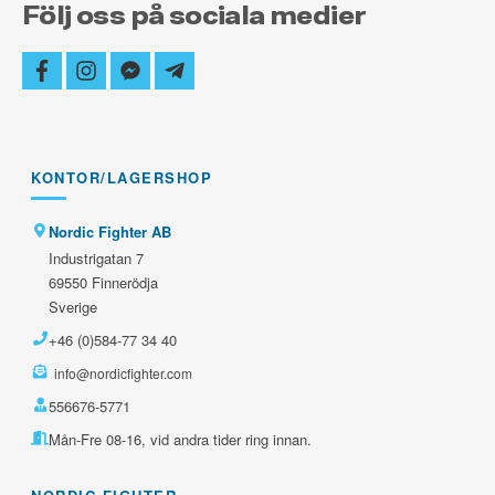
Följ oss på sociala medier
facebook
instagram
facebook-
telegram-
messenger
plane
KONTOR/LAGERSHOP
Nordic Fighter AB
Industrigatan 7
69550 Finnerödja
Sverige
+46 (0)584-77 34 40
info@nordicfighter.com
556676-5771
Mån-Fre 08-16, vid andra tider ring innan.