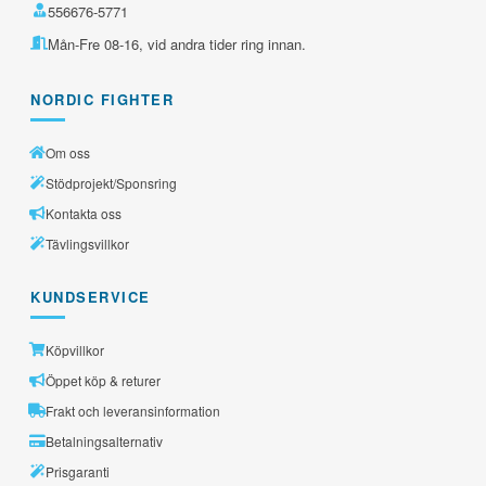
556676-5771
Mån-Fre 08-16, vid andra tider ring innan.
NORDIC FIGHTER
Om oss
Stödprojekt/Sponsring
Kontakta oss
Tävlingsvillkor
KUNDSERVICE
Köpvillkor
Öppet köp & returer
Frakt och leveransinformation
Betalningsalternativ
Prisgaranti