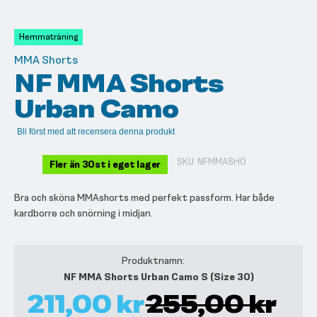
till
början
av
Hemmaträning
bildgalleriet
MMA Shorts
NF MMA Shorts
Urban Camo
Bli först med att recensera denna produkt
SKU
NFMMASHO
Fler än 30st i eget lager
Bra och sköna MMAshorts med perfekt passform. Har både
kardborre och snörning i midjan.
Grupperade
produktartiklar
NF MMA Shorts Urban Camo S (Size 30)
211,00 kr
255,00 kr