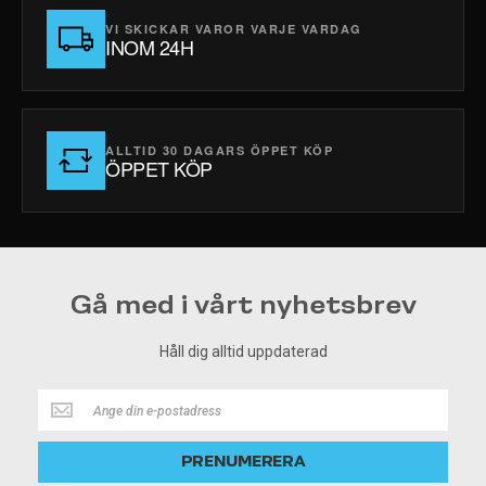
VI SKICKAR VAROR VARJE VARDAG
INOM 24H
ALLTID 30 DAGARS ÖPPET KÖP
ÖPPET KÖP
Gå med i vårt nyhetsbrev
Håll dig alltid uppdaterad
Håll
dig
alltid
PRENUMERERA
uppdaterad