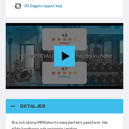
30 Dagars öppet köp
DETALJER
Bra och sköna MMAshorts med perfekt passform. Har
både kardborre och snörning i midjan.