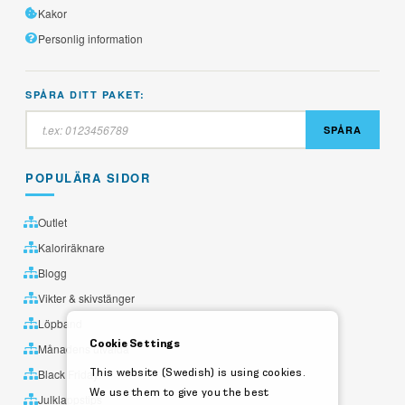
Kakor
Personlig information
SPÅRA DITT PAKET:
SPÅRA
POPULÄRA SIDOR
Outlet
Kaloriräknare
Blogg
Vikter & skivstänger
Löpband
Cookie Settings
Månadens utvalda
This website (Swedish) is using cookies.
Black Friday
We use them to give you the best
Julklappstips