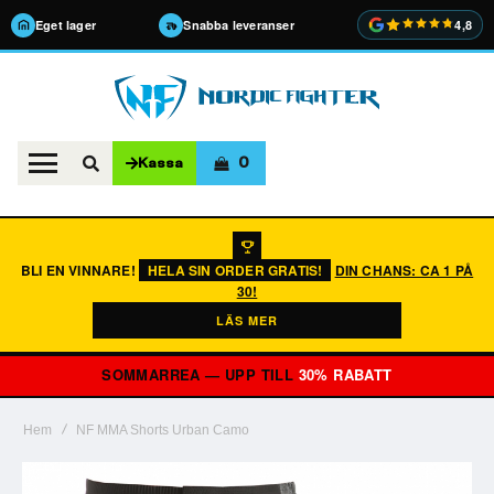
Eget lager
Snabba leveranser
4,8
0
Kassa
BLI EN VINNARE!
HELA SIN ORDER GRATIS!
DIN CHANS: CA 1 PÅ
30!
LÄS MER
SOMMARREA — UPP TILL
30% RABATT
Hem
NF MMA Shorts Urban Camo
Hoppa
till