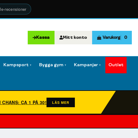
le-recensioner
Kassa
Mitt konto
Varukorg
0
Kampsport
Bygga gym
Kampanjer
Outlet
▾
▾
▾
N CHANS: CA 1 PÅ 30!
LÄS MER