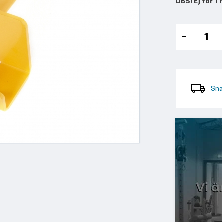
OBS! Ej för TF
Sna