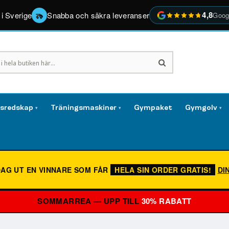
4,8
 i Sverige
Snabba och säkra leveranser
Goog
gsredskap
Träningsmaskiner
Gympaket
Gymgolv
▾
▾
▾
DAG UT EN VINNARE SOM FÅR
HELA SIN ORDER GRATIS!
DI
SOMMARREA — UPP TILL
30% RABATT