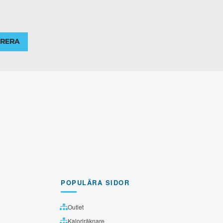
RERA
POPULÄRA SIDOR
Outlet
Kaloriräknare