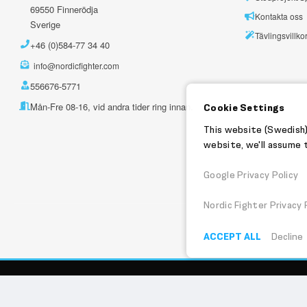
69550 Finnerödja
Kontakta oss
Sverige
Tävlingsvillko
+46 (0)584-77 34 40
info@nordicfighter.com
556676-5771
Mån-Fre 08-16, vid andra tider ring innan.
Cookie Settings
This website (Swedish)
website, we'll assume t
Google Privacy Policy
Nordic Fighter Privacy 
ACCEPT ALL
Decline
© 2007-2026 NORDIC FIGHTER AB. ALL RIGHTS RESERVED.