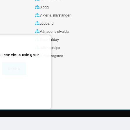
Blogg
Vikter & skivstänger
Löpband
Månadens utvalda
Black Friday
Julklappstips
ou continue using our
Mellandagsrea
SPÅRA