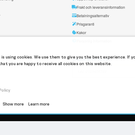
Frakt och leveransinformation
r
Betalningsalternativ
Prisgaranti
Kakor
Personlig information
 is using cookies. We use them to give you the best experience. If y
SPÅRA DITT PAKET:
hat you are happy to receive all cookies on this website.
Policy
Show more
Learn more