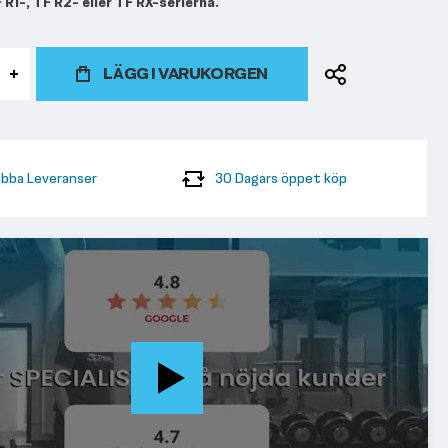
 R1-, TF R2- eller TF RX-serierna.
LÄGG I VARUKORGEN
bba Leveranser
30 Dagars öppet köp