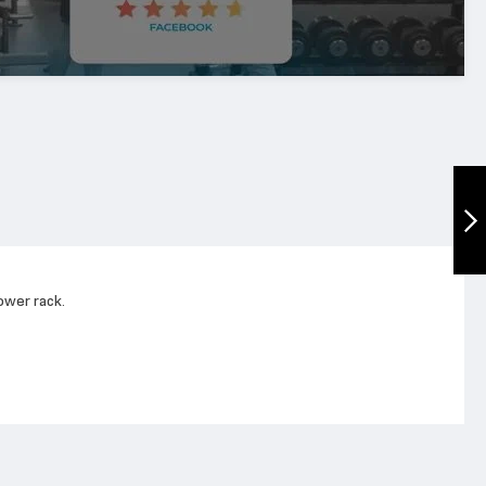
Dipshandtag till
Power cage HG
Nästa
ower rack.