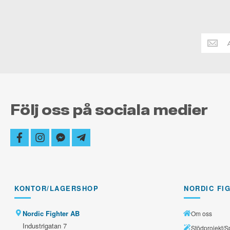
Håll
dig
alltid
uppdate
Följ oss på sociala medier
facebook
instagram
facebook-
telegram-
messenger
plane
KONTOR/LAGERSHOP
NORDIC FI
Nordic Fighter AB
Om oss
Industrigatan 7
Stödprojekt/S