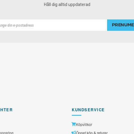
Håll dig alltid uppdaterad
PRENUME
rad
GHTER
KUNDSERVICE
Köpvillkor
ponsring
Öppet köp & returer