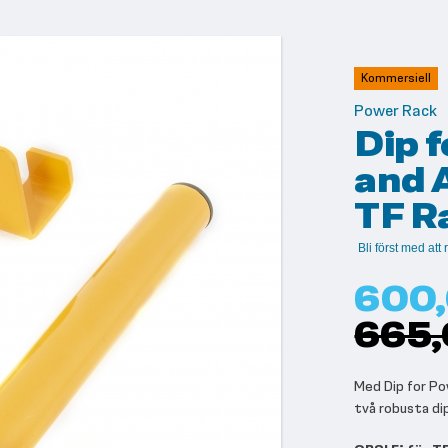
Kommersiell
Power Rack
Dip f
and 
TF R
Bli först med at
600,
665,
Med Dip for Po
två robusta di