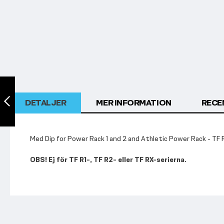
Dipshandtag till
Power cage HG
och Half rack HG
DETALJER
MER INFORMATION
RECE
Föregående
Med Dip for Power Rack 1 and 2 and Athletic Power Rack - TF R
OBS! Ej för TF R1-, TF R2- eller TF RX-serierna.