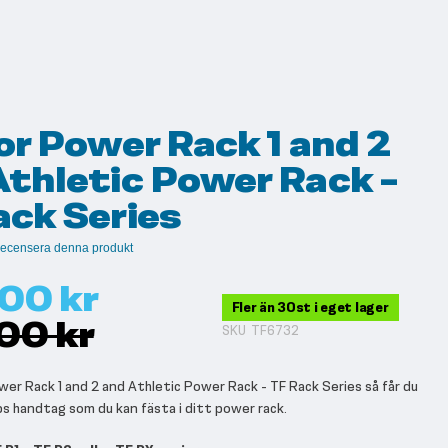
or Power Rack 1 and 2
Athletic Power Rack -
ack Series
t recensera denna produkt
00 kr
Fler än 30st i eget lager
00 kr
SKU
TF6732
wer Rack 1 and 2 and Athletic Power Rack - TF Rack Series så får du
ps handtag som du kan fästa i ditt power rack.