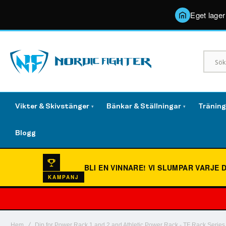
Eget lager
Vikter & Skivstänger
Bänkar & Ställningar
Tränin
▾
▾
Blogg
BLI EN VINNARE!
VI SLUMPAR VARJE 
KAMPANJ
Hem
Dip for Power Rack 1 and 2 and Athletic Power Rack - TF Rack Series