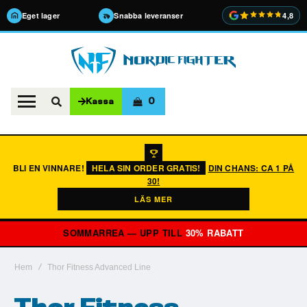
Eget lager
Snabba leveranser
4,8
0
Kassa
BLI EN VINNARE!
HELA SIN ORDER GRATIS!
DIN CHANS: CA 1 PÅ
30!
LÄS MER
SOMMARREA — UPP TILL
30% RABATT
Hem
Thor Fitness Advanced Line