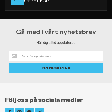
ÖPPET KÖP
Gå med i vårt nyhetsbrev
Håll dig alltid uppdaterad
Håll
dig
alltid
PRENUMERERA
uppdaterad
Följ oss på sociala medier