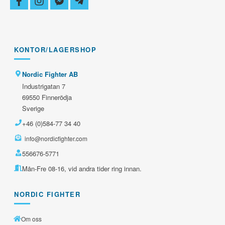
facebook
instagram
facebook-
telegram-
messenger
plane
KONTOR/LAGERSHOP
Nordic Fighter AB
Industrigatan 7
69550 Finnerödja
Sverige
+46 (0)584-77 34 40
info@nordicfighter.com
556676-5771
Mån-Fre 08-16, vid andra tider ring innan.
NORDIC FIGHTER
Om oss