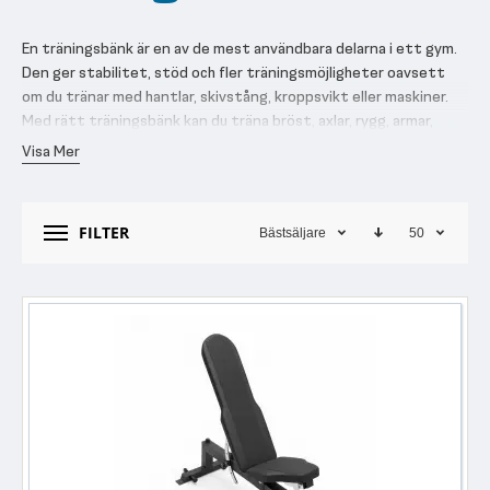
En träningsbänk är en av de mest användbara delarna i ett gym.
Den ger stabilitet, stöd och fler träningsmöjligheter oavsett
om du tränar med hantlar, skivstång, kroppsvikt eller maskiner.
Med rätt träningsbänk kan du träna bröst, axlar, rygg, armar,
mage och ben på ett mer varierat och kontrollerat sätt.
Visa Mer
Hos Nordic Fighter hittar du träningsbänkar för hemmagym, PT-
studio, företagsgym och kommersiella gym. Sortimentet
FILTER
Bästsäljare
50
omfattar bland annat plana träningsbänkar, ställbara
träningsbänkar, bänkpressbänkar, magbänkar, ryggbänkar, GHD-
bänkar och mer specialiserade bänkar för professionella
träningsmiljöer.