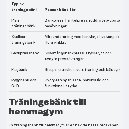
Typ av
träningsbänk
Passar bäst för
Plan
Bänkpress, hantelpress, rodd, step-ups och
träningsbänk
basövningar.
Ställbar
Allroundträning med hantlar, skivstång och
träningsbänk
flera vinklar.
Bänkpressbänk
Skivstångsbänkpress, styrkelyft och
tyngre pressövningar.
Magbänk
Situps, crunches, coreträning och bålstyrka.
Ryggbänk och
Ryggresningar, säte, baksida lår och
GHD
funktionell styrka.
Träningsbänk till
hemmagym
En träningsbänk till hemmagym är ett av de bästa redskapen