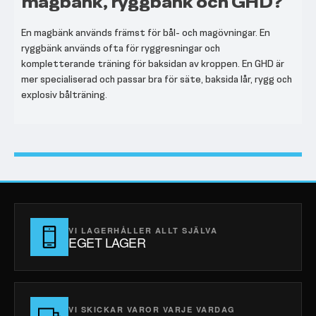
magbänk, ryggbänk och GHD?
En magbänk används främst för bål- och magövningar. En
ryggbänk används ofta för ryggresningar och
kompletterande träning för baksidan av kroppen. En GHD är
mer specialiserad och passar bra för säte, baksida lår, rygg och
explosiv bålträning.
VI LAGERHÅLLER ALLT SJÄLVA
EGET LAGER
VI SKICKAR VAROR VARJE VARDAG