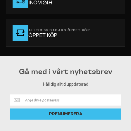
INOM 24H
ALLTID 30 DAGARS ÖPPET KÖP
ÖPPET KÖP
Gå med i vårt nyhetsbrev
Håll dig alltid uppdaterad
Håll
dig
alltid
PRENUMERERA
uppdaterad