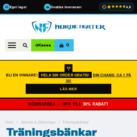
Eget lager
Snabba leveranser
4,8
0
Kassa
BLI EN VINNARE!
HELA SIN ORDER GRATIS!
DIN CHANS: CA 1 PÅ
30!
LÄS MER
SOMMARREA — UPP TILL
30% RABATT
Hem
Bänkar & Ställningar
Träningsbänkar
Träningsbänkar