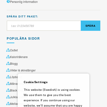
Personlig information
SPÅRA DITT PAKET:
SPÅRA
POPULÄRA SIDOR
Outlet
Kaloriräknare
Blogg
Vikter & skivstänger
Löpband
Cookie Settings
Månadens utvalda
This website (Swedish) is using cookies.
Black Friday
We use them to give you the best
Julklappstips
experience. If you continue using our
Mellandagsrea
website, we'll assume that you are happy