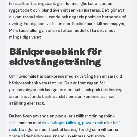
En ställbar träningsbänk ger fler möjligheter eftersom
ryggstödet och ibland även sitsen kan justeras. Det gör att
du kan träna i plan, lutande och negativ position beroende på
övning. För dig som vill ha en mer flexibel bänk till hemmagym,
PT-studio eller gym är en ställbar modell ofta det mest
mångsidiga valet.
Bänkpressbänk för
skivstångsträning
Om huvudmålet är bänkpress med skivstång kan en särskild
bänkpressbänk vara rätt val. Den är framtagen för
pressövningar och kan ge en mer stabil och praktisk lösning
än en fristående bänk, särskilt om den kombineras med
ställning eller rack.
Du kan även använda en plan eller ställbar träningsbänk
tillsammans med
skivstångsställning
,
power rack
eller
half
rack
. Det ger en mer flexibel lösning för dig som vill kunna
träna både bänkpress, knäböj, axelpress och andra