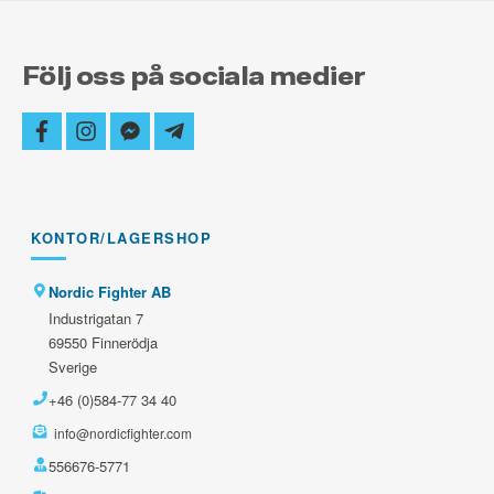
Följ oss på sociala medier
facebook
instagram
facebook-
telegram-
messenger
plane
KONTOR/LAGERSHOP
Nordic Fighter AB
Industrigatan 7
69550 Finnerödja
Sverige
+46 (0)584-77 34 40
info@nordicfighter.com
556676-5771