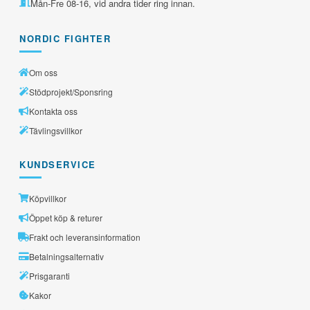
Mån-Fre 08-16, vid andra tider ring innan.
NORDIC FIGHTER
Om oss
Stödprojekt/Sponsring
Kontakta oss
Tävlingsvillkor
KUNDSERVICE
Köpvillkor
Öppet köp & returer
Frakt och leveransinformation
Betalningsalternativ
Prisgaranti
Kakor