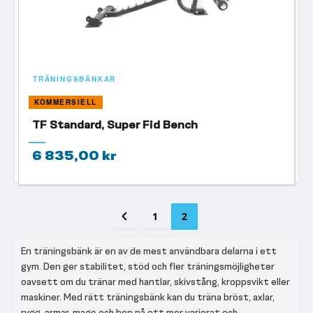
TRÄNINGSBÄNKAR
KOMMERSIELL
TF Standard, Super Fid Bench
6 835,00 kr
Sida
Sida
Föregående
Sida
You're currently reading p
1
2
En träningsbänk är en av de mest användbara delarna i ett
gym. Den ger stabilitet, stöd och fler träningsmöjligheter
oavsett om du tränar med hantlar, skivstång, kroppsvikt eller
maskiner. Med rätt träningsbänk kan du träna bröst, axlar,
rygg, armar, mage och ben på ett mer varierat och